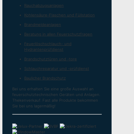
Rauchabzugsanlagen
Kohlensäure-Flaschen und Füllstation
Brandmeldeanlagen
Beratung in allen Feuerschutzfragen
Feuerlöschschlauch- und
Hydrantenprüfdienst
Brandschutztüren und -tore
Schlauchreparatur und -prüfdienst
Baulicher Brandschutz
Bei uns erhalten Sie eine große Auswahl an
feuerschutztechnischen Geräten und Anlagen.
Thekenverkauf: Fast alle Produkte bekommen
Sie bei uns lagermäßig!